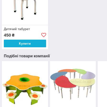
Дитячий табурет
450
₴
Купити
Подібні товари компанії