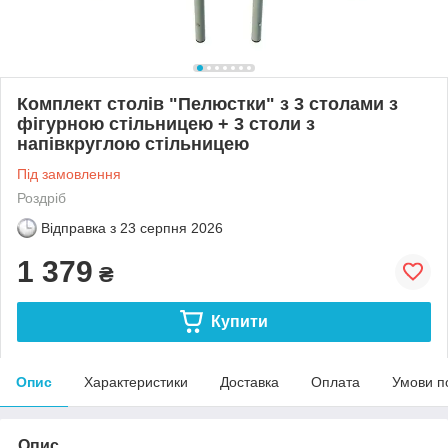
Комплект столів "Пелюстки" з 3 столами з
фігурною стільницею + 3 столи з
напівкруглою стільницею
Під замовлення
Роздріб
Відправка з
23 серпня 2026
1 379
₴
Купити
Опис
Характеристики
Доставка
Оплата
Умови п
Опис