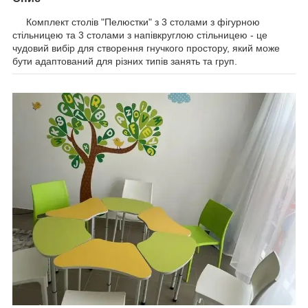
Комплект столів "Пелюстки" з 3 столами з фігурною
стільницею та 3 столами з напівкруглою стільницею - це
чудовий вибір для створення гнучкого простору, який може
бути адаптований для різних типів занять та груп.