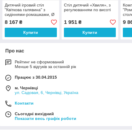
Дитячий ігровий стіл
Стіл дитячий «Хвиля», з
Комп
"Квіткова галявина" з
регулюванням по висоті
"Ром
сидіннями-ромашками, Ø
стол
1490 мм – Палітра Меблів
пелю
8 167
1 951
9 8
₴
₴
сто
Купити
Купити
Про нас
Рейтинг не сформований
Менше 5 відгуків за останній рік
Працює з 30.04.2015
м. Чернівці
ул. Садовая, 6, Чернівці, Україна
Контакти
Сьогодні вихідний
Показати весь графік роботи