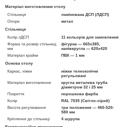
Матеріал виготовлення столу
Стільниця
ламінована ДСП (ЛДСП)
Опори
метал
Стільниця
Колір лДСП
11 кольорів для замовлення
Форма та розмір стільниці,
фігурна — 665х385,
мм
напівкругла — 620х420
Матеріал крайки
ПВХ — 1 мм
Основа столу
Каркас, ніжки
ніжки телескопічні
регульовані
Матеріал виготовлення
кругла металева труба
діаметром 32 і 25 мм
Покриття
порошкова фарба
Колір
RAL 7035 (Світло-сірий)
Висота регулювання
три положення — 460-520-
580 мм
Кріплення до стільниці
4 шурупа
Експлуатаційне призначення