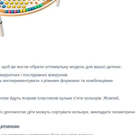
, щоб ви могли обрати оптимальну модель для вашої дитини:
куратних і послідовних візерунків.
ть експериментувати з різними формами та комбінаціями.
ом йдуть яскраві пластикові кульки п'яти кольорів: Жовтий,
 їх допомогою діти можуть сортувати кольори, викладати геометричн
 дитиною
 дозволяє адаптувати його під зріст дитини: