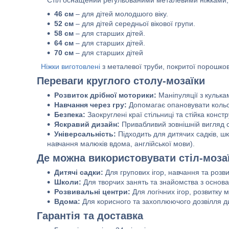
46 см
– для дітей молодшого віку.
52 см
– для дітей середньої вікової групи.
58 см
– для старших дітей.
64 см
– для старших дітей.
70 см
– для старших дітей
Ніжки виготовлені
з металевої труби, покритої порошково
Переваги круглого столу-мозаїки
Розвиток дрібної моторики:
Маніпуляції з кулька
Навчання через гру:
Допомагає опановувати кольо
Безпека:
Заокруглені краї стільниці та стійка конст
Яскравий дизайн:
Привабливий зовнішній вигляд 
Універсальність:
Підходить для дитячих садків, ш
навчання малюків вдома, англійської мови).
Де можна використовувати стіл-моза
Дитячі садки:
Для групових ігор, навчання та розви
Школи:
Для творчих занять та знайомства з основ
Розвивальні центри:
Для логічних ігор, розвитку м
Вдома:
Для корисного та захоплюючого дозвілля д
Гарантія та доставка