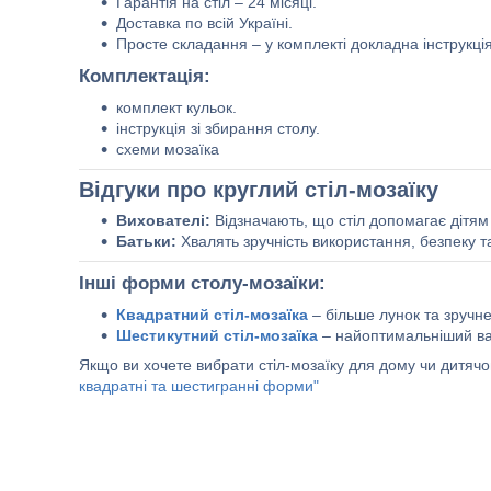
Гарантія на стіл – 24 місяці.
Доставка по всій Україні.
Просте складання – у комплекті докладна інструкція
Комплектація:
комплект кульок.
інструкція зі збирання столу.
схеми мозаїка
Відгуки про круглий стіл-мозаїку
Вихователі:
Відзначають, що стіл допомагає дітям 
Батьки:
Хвалять зручність використання, безпеку т
Інші форми столу-мозаїки:
Квадратний стіл-мозаїка
– більше лунок та зручне
Шестикутний стіл-мозаїка
– найоптимальніший вар
Якщо ви хочете вибрати стіл-мозаїку для дому чи дитячо
квадратні та шестигранні форми"