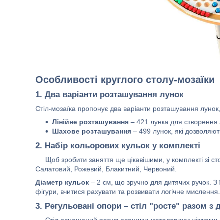
Особливості круглого столу-мозаїки
1.
Два варіанти розташування лунок
Стіл-мозаїка пропонує два варіанти розташування лунок
Лінійне розташування
– 421 лунка для створення а
Шахове розташування
– 499 лунок, які дозволяю
2.
Набір кольорових кульок у комплекті
Щоб зробити заняття ще цікавішими, у комплекті зі стол
Салатовий, Рожевий, Блакитний, Червоний.
Діаметр кульок
– 2 см, що зручно для дитячих ручок. З
фігури, вчитися рахувати та розвивати логічне мислення.
3.
Регульовані опори
– стіл "росте" разом з
Стіл оснащений регульованими металевими ніжками, що