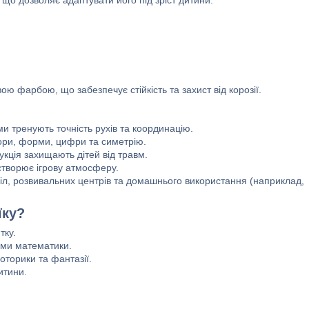
ю фарбою, що забезпечує стійкість та захист від корозії.
ми тренують точність рухів та координацію.
ри, форми, цифри та симетрію.
рукція захищають дітей від травм.
створює ігрову атмосферу.
кіл, розвивальних центрів та домашнього використання (наприклад,
їку?
тку.
ами математики.
оторики та фантазії.
итини.