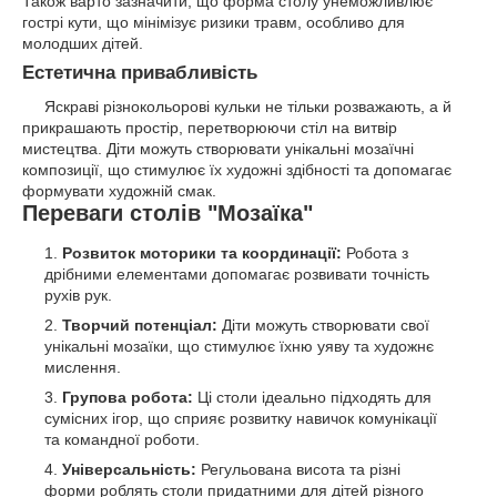
Також варто зазначити, що форма столу унеможливлює
гострі кути, що мінімізує ризики травм, особливо для
молодших дітей.
Естетична привабливість
Яскраві різнокольорові кульки не тільки розважають, а й
прикрашають простір, перетворюючи стіл на витвір
мистецтва. Діти можуть створювати унікальні мозаїчні
композиції, що стимулює їх художні здібності та допомагає
формувати художній смак.
Переваги столів "Мозаїка"
Розвиток моторики та координації:
Робота з
дрібними елементами допомагає розвивати точність
рухів рук.
Творчий потенціал:
Діти можуть створювати свої
унікальні мозаїки, що стимулює їхню уяву та художнє
мислення.
Групова робота:
Ці столи ідеально підходять для
сумісних ігор, що сприяє розвитку навичок комунікації
та командної роботи.
Універсальність:
Регульована висота та різні
форми роблять столи придатними для дітей різного