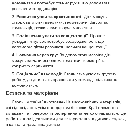
елементами потребує точних рухів, що допомагає
розвивати координацію.
Розвиток уяви та креативності:
Діти можуть
створювати різні візерунки, геометричні фігури та
композиції, розвиваючи творче мислення.
Поліпшення уваги та концентрації:
Процес
укладання кульок потребує зосередженості, що
допомагає дітям розвивати навички концентрації.
Навчання через гру:
За допомогою мозаїки діти
можуть вивчати основи математики, геометрії та
колірного сприйняття.
Соціальної взаємодії:
Столи стимулюють групову
роботу, де діти вчать працювати у команді, ділитися та
домовлятися.
Безпека та матеріали
Столи "Мозаїка" виготовлені із високоякісних матеріалів,
які відповідають усім стандартам безпеки. Краї елементів
згладжені, а поверхня гіпоалергенна та легко очищається. Це
робить столи ідеальними для використання в дитячих садках,
школах та домашніх умовах.