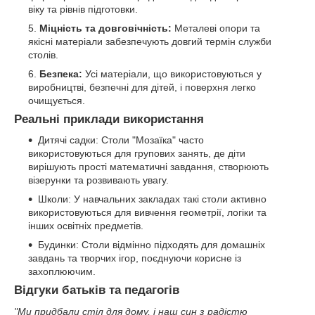
віку та рівнів підготовки.
Міцність та довговічність:
Металеві опори та
якісні матеріали забезпечують довгий термін служби
столів.
Безпека:
Усі матеріали, що використовуються у
виробництві, безпечні для дітей, і поверхня легко
очищується.
Реальні приклади використання
Дитячі садки: Столи "Мозаїка" часто
використовуються для групових занять, де діти
вирішують прості математичні завдання, створюють
візерунки та розвивають увагу.
Школи: У навчальних закладах такі столи активно
використовуються для вивчення геометрії, логіки та
інших освітніх предметів.
Будинки: Столи відмінно підходять для домашніх
завдань та творчих ігор, поєднуючи корисне із
захоплюючим.
Відгуки батьків та педагогів
"Ми придбали стіл для дому, і наш син з радістю