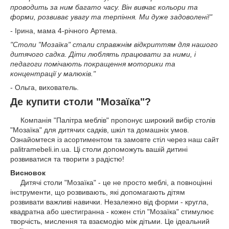
проводить за ним багато часу. Він вивчає кольори та
форми, розвиває увагу та терпіння. Ми дуже задоволені!"
- Ірина, мама 4-річного Артема.
"Столи "Мозаїка" стали справжнім відкриттям для нашого
дитячого садка. Діти люблять працювати за ними, і
педагоги помічають покращення моторики та
концентрації у малюків."
- Ольга, вихователь.
Де купити столи "Мозаїка"?
Компанія "Палітра меблів" пропонує широкий вибір столів
"Мозаїка" для дитячих садків, шкіл та домашніх умов.
Ознайомтеся із асортиментом та замовте стіл через наш сайт
palitramebeli.in.ua. Ці столи допоможуть вашій дитині
розвиватися та творити з радістю!
Висновок
Дитячі столи "Мозаїка" - це не просто меблі, а повноцінні
інструменти, що розвивають, які допомагають дітям
розвивати важливі навички. Незалежно від форми - кругла,
квадратна або шестигранна - кожен стіл "Мозаїка" стимулює
творчість, мислення та взаємодію між дітьми. Це ідеальний