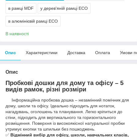
в рамці MDF
у дерев'яній рамці ECO
в алюмінієвій рамці ECO
В наявності
Опис
Характеристики
Доставка
Оплата
Умови п
Опис
Пробкові дошки для дому та офісу – 5
видів рамок, різні розміри
Інформаційна пробкова дошка – незамінний помічник для
дому, школи та офісу. Ідеально підходить для нотаток,
нагадувань, оголошень та планування. Легко кріпиться до
стіни, підходить для вертикального та горизонтального
розміщення. Поверхня із високоякісної натуральної пробки
утримує кнопки та шпильки без пошкоджень.
✅
Відмінний вибір для офісу, школи, навчальних класів,