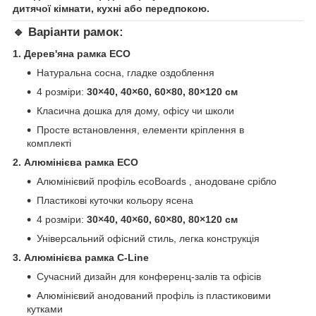
дитячої кімнати, кухні або передпокою.
🔹
Варіанти рамок:
1. Дерев'яна рамка ECO
Натуральна сосна, гладке оздоблення
4 розміри:
30×40, 40×60, 60×80, 80×120 см
Класична дошка для дому, офісу чи школи
Просте встановлення, елементи кріплення в
комплекті
2. Алюмінієва рамка ECO
Алюмінієвий профіль ecoBoards , анодоване срібло
Пластикові куточки кольору ясена
4 розміри:
30×40, 40×60, 60×80, 80×120 см
Універсальний офісний стиль, легка конструкція
3. Алюмінієва рамка C-Line
Сучасний дизайн для конференц-залів та офісів
Алюмінієвий анодований профіль із пластиковими
кутками