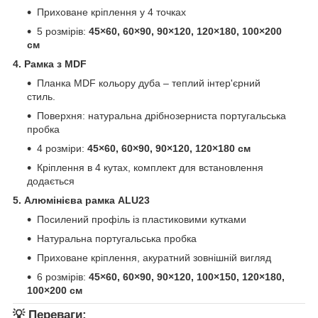
Приховане кріплення у 4 точках
5 розмірів:
45×60, 60×90, 90×120, 120×180, 100×200
см
4. Рамка з MDF
Планка MDF кольору дуба – теплий інтер'єрний
стиль.
Поверхня: натуральна дрібнозерниста португальська
пробка
4 розміри:
45×60, 60×90, 90×120, 120×180 см
Кріплення в 4 кутах, комплект для встановлення
додається
5. Алюмінієва рамка ALU23
Посилений профіль із пластиковими кутками
Натуральна португальська пробка
Приховане кріплення, акуратний зовнішній вигляд
6 розмірів:
45×60, 60×90, 90×120, 100×150, 120×180,
100×200 см
💡
Переваги: