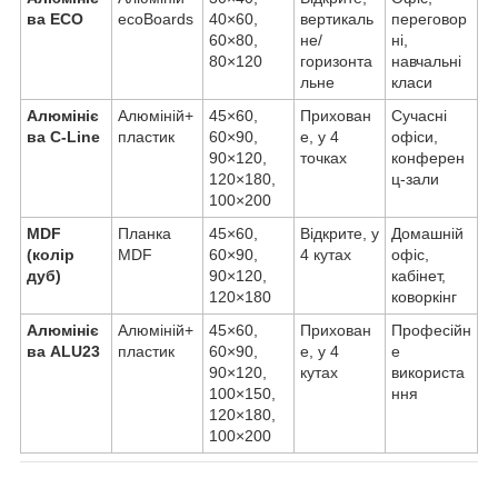
ва ECO
ecoBoards
40×60,
вертикаль
переговор
60×80,
не/
ні,
80×120
горизонта
навчальні
льне
класи
Алюмініє
Алюміній+
45×60,
Прихован
Сучасні
ва C-Line
пластик
60×90,
е, у 4
офіси,
90×120,
точках
конферен
120×180,
ц-зали
100×200
MDF
Планка
45×60,
Відкрите, у
Домашній
(колір
MDF
60×90,
4 кутах
офіс,
дуб)
90×120,
кабінет,
120×180
коворкінг
Алюмініє
Алюміній+
45×60,
Прихован
Професійн
ва ALU23
пластик
60×90,
е, у 4
е
90×120,
кутах
використа
100×150,
ння
120×180,
100×200