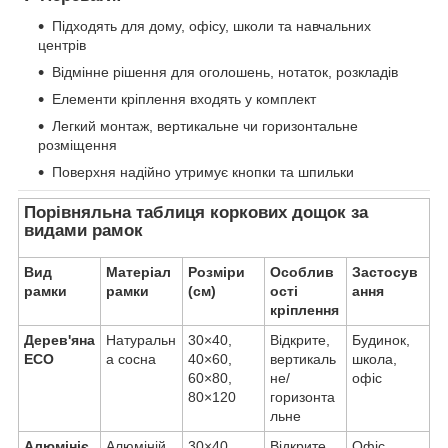
Підходять для дому, офісу, школи та навчальних
центрів
Відмінне рішення для оголошень, нотаток, розкладів
Елементи кріплення входять у комплект
Легкий монтаж, вертикальне чи горизонтальне
розміщення
Поверхня надійно утримує кнопки та шпильки
Порівняльна таблиця коркових дощок за
видами рамок
Вид
Матеріал
Розміри
Особлив
Застосув
рамки
рамки
(см)
ості
ання
кріплення
Дерев'яна
Натуральн
30×40,
Відкрите,
Будинок,
ECO
а сосна
40×60,
вертикаль
школа,
60×80,
не/
офіс
80×120
горизонта
льне
Алюмініє
Алюміній
30×40,
Відкрите,
Офіс,