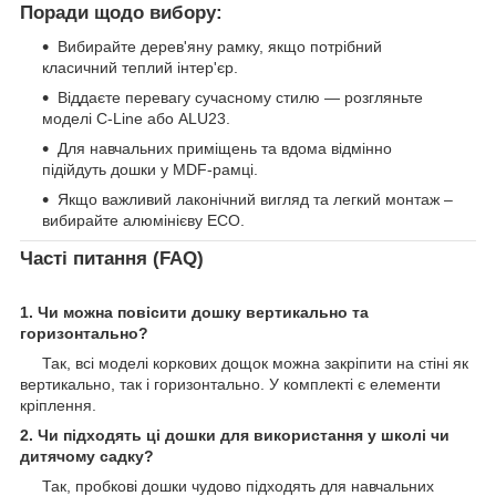
Поради щодо вибору:
Вибирайте дерев'яну рамку, якщо потрібний
класичний теплий інтер'єр.
Віддаєте перевагу сучасному стилю — розгляньте
моделі C-Line або ALU23.
Для навчальних приміщень та вдома відмінно
підійдуть дошки у MDF-рамці.
Якщо важливий лаконічний вигляд та легкий монтаж –
вибирайте алюмінієву ECO.
Часті питання (FAQ)
1. Чи можна повісити дошку вертикально та
горизонтально?
Так, всі моделі коркових дощок можна закріпити на стіні як
вертикально, так і горизонтально. У комплекті є елементи
кріплення.
2. Чи підходять ці дошки для використання у школі чи
дитячому садку?
Так, пробкові дошки чудово підходять для навчальних