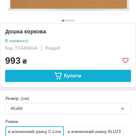
Дошка коркова
В наявності
Код: TCA456/UA
Роздріб
993
₴
Купити
Розмір, (см)
45х60
Рамка
в алюмінієвій рамці С-Line
в алюмінієвій рамці ALU23