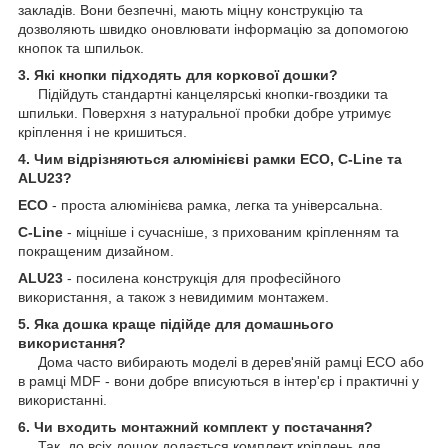
закладів. Вони безпечні, мають міцну конструкцію та
дозволяють швидко оновлювати інформацію за допомогою
кнопок та шпильок.
3. Які кнопки підходять для коркової дошки?
Підійдуть стандартні канцелярські кнопки-гвоздики та
шпильки. Поверхня з натуральної пробки добре утримує
кріплення і не кришиться.
4. Чим відрізняються алюмінієві рамки ECO, C-Line та
ALU23?
ECO
- проста алюмінієва рамка, легка та універсальна.
C-Line
- міцніше і сучасніше, з прихованим кріпленням та
покращеним дизайном.
ALU23
- посилена конструкція для професійного
використання, а також з невидимим монтажем.
5. Яка дошка краще підійде для домашнього
використання?
Дома часто вибирають моделі в дерев'яній рамці ECO або
в рамці MDF - вони добре вписуються в інтер'єр і практичні у
використанні.
6. Чи входить монтажний комплект у постачання?
Так, до всіх дощок додається комплект кріплень для