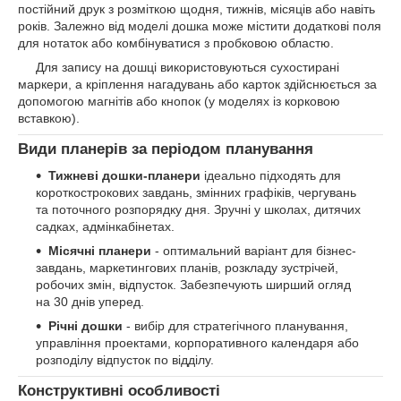
постійний друк з розміткою щодня, тижнів, місяців або навіть
років. Залежно від моделі дошка може містити додаткові поля
для нотаток або комбінуватися з пробковою областю.
Для запису на дошці використовуються сухостирані
маркери, а кріплення нагадувань або карток здійснюється за
допомогою магнітів або кнопок (у моделях із корковою
вставкою).
Види планерів за періодом планування
Тижневі дошки-планери
ідеально підходять для
короткострокових завдань, змінних графіків, чергувань
та поточного розпорядку дня. Зручні у школах, дитячих
садках, адмінкабінетах.
Місячні планери
- оптимальний варіант для бізнес-
завдань, маркетингових планів, розкладу зустрічей,
робочих змін, відпусток. Забезпечують ширший огляд
на 30 днів уперед.
Річні дошки
- вибір для стратегічного планування,
управління проектами, корпоративного календаря або
розподілу відпусток по відділу.
Конструктивні особливості