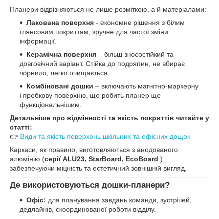
Планери відрізняються не лише розміткою, а й матеріалами:
Лакована поверхня
- економне рішення з білим
глянсовим покриттям, зручне для частої зміни
інформації.
Керамічна поверхня
– більш зносостійкий та
довговічний варіант. Стійка до подряпин, не вбирає
чорнило, легко очищається.
Комбіновані дошки
– включають магнітно-маркерну
і пробкову поверхню, що робить планер ще
функціональнішим.
Детальніше про відмінності та якість покриттів читайте у
статті:
👉
Види та якість поверхонь шкільних та офісних дощок
Каркаси, як правило, виготовляються з анодованого
алюмінію (
серії ALU23, StarBoard, EcoBoard
),
забезпечуючи міцність та естетичний зовнішній вигляд.
Де використовуються дошки-планери?
Офіс:
для планування завдань команди, зустрічей,
дедлайнів, скоординованої роботи відділу.